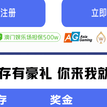
1
2
>
产品展示
->
减速电机壳
->
60机壳